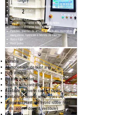
Escalable
Todo movimiento fuera del área de explosión
Totalmente soldado
Satélites giratorios
Controlado por pantalla táctil
Disponible en varios estilos de gabinetes
Disponible en varios tipos de ruedas
Paredes, puertas de acceso y vestíbulos revestidos de
manganeso, fundición e híbrida de caucho
Ruido bajo
Poco polvo
Carga / descarga rápida
Scalable
All motion outside blast area
Fully Welded
Rotating satellites
Touchscreen controlled
Available in several cabinet styles
Available in several wheel types
Manganese, cast and hybrid rubber lined
walls, access doors & vestibules
Low noise