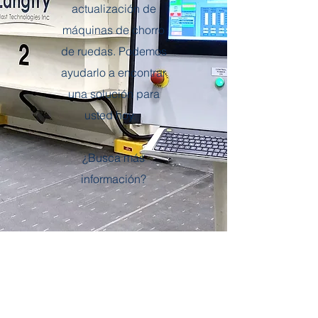
actualización de
máquinas de chorro
de ruedas. Podemos
ayudarlo a encontrar
una solución para
usted hoy.
¿Busca más
información?
Equipo de explosión de ruedas
La rueda de granallado está fabricada para
soportar los
entornos
más duros. A pesar de
su diseño resistente, la rueda es de fácil
mantenimiento. El diseño de la carcasa hace