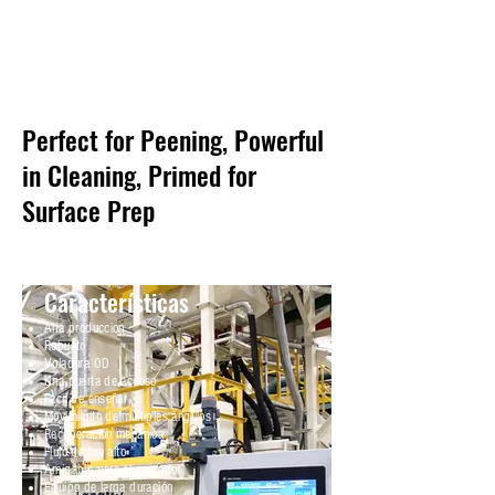
energía y la cantidad de ruedas necesarias.
Si bien la avería de la rueda es constante,
cada componente juega un papel único en la
función de la rueda.
Perfect for Peening, Powerful
in Cleaning, Primed for
Surface Prep
Características
Alta produccion
Robusto
Voladura OD
Una puerta de acceso
Fácil de enseñar
Movimiento de múltiples ángulos
Recuperación mecánica
Flujo de tiro alto
Amigable para el operador
Equipo de larga duración