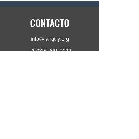
CONTACTO
info@langtry.org
+1 (905) 681-2030
5390 Munro Crt,
Burlington,
SOBRE,
L7L 5N8, Canadá