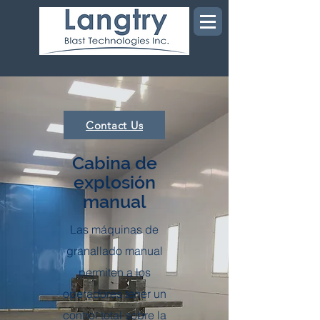
Contact Us
Cabina de
explosión
manual
Las máquinas de
granallado manual
permiten a los
operadores tener un
control total sobre la