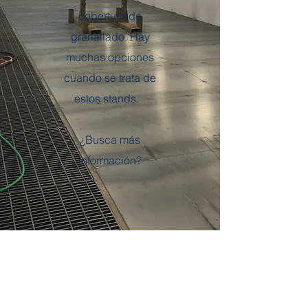
cobertura de
granallado. Hay
muchas opciones
cuando se trata de
estos stands.
¿Busca más
información?