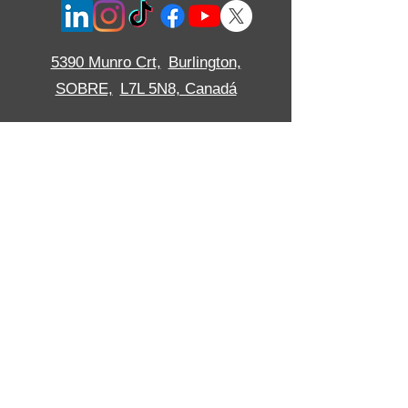
5390 Munro Crt,
Burlington,
SOBRE,
L7L 5N8, Canadá
Langtry Blast Technologies Inc. is ISO certified
to ISO 9001:2015 and pride ourselves on
consistent performance in a friendly and
approachable environment.
Langtry Blast Technologies Inc. is
certified by
the Canadian Welding Bureau
© Derechos de autor